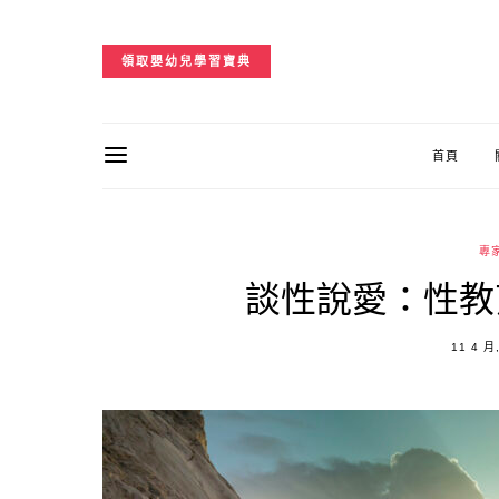
領取嬰幼兒學習寶典
首頁
專
談性說愛：性教
POSTE
11 4 月
ON