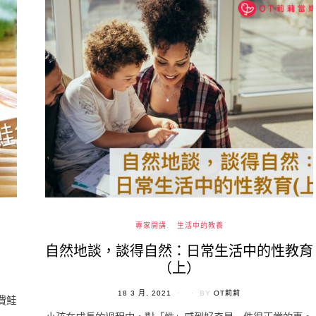
專家開講
生活中的教養
自然地談，談得自然：日常生活中的性教育
（上）
POSTED
18 3 月, 2021
BY
OT莉莉
費鮭
ON