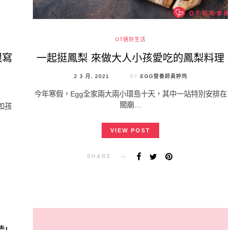
OT過好生活
跟寫
一起挺鳳梨 來做大人小孩愛吃的鳳梨料理
POSTED
2 3 月, 2021
BY
EGG營養師黃婷筠
ON
今年寒假，Egg全家兩大兩小環島十天，其中一站特別安排在
關廟…
如孩
VIEW POST
SHARE