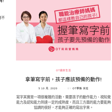
!
得不
OT過好生活
拿筆寫字前，孩子應該預備的動作!
POSTED
5 10 月, 2020
BY
OT學姊 米拉
ON
寫字其實是一項很複雜的活動，需要孩子的動作能力、視知覺
能力及認知能力到達一定的成熟度，而且三方面的能力要能夠
協調的很好，才能夠正確的寫出字來。