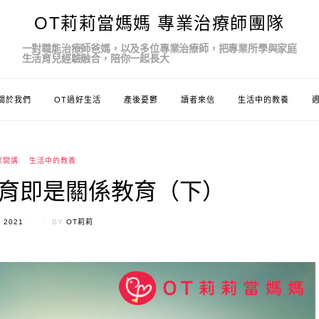
OT莉莉當媽媽 專業治療師團隊
一對職能治療師爸媽，以及多位專業治療師，把專業所學與家庭
生活育兒經驗融合，陪你一起長大
關於我們
OT過好生活
產後憂鬱
讀者來信
生活中的教養
家開講
生活中的教養
育即是關係教育（下）
D
, 2021
BY
OT莉莉