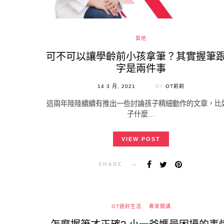
其他
可不可以讓學齡前小孩拿筆？其實握筆
字是兩件事
POSTED
14 3 月, 2021
BY
OT莉莉
ON
這兩年陸陸續續有推出一些討論孩子精細動作的文章，比
子什麼…
VIEW POST
SHARE
OT過好生活
專家開講