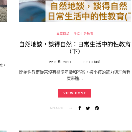
專家開講
生活中的教養
）
自然地談，談得自然：日常生活中的性教育
（下）
POSTED
22 3 月, 2021
BY
OT莉莉
難，
ON
開始性教育從來沒有標準年齡和答案，按小孩的能力與理解程
度來進…
VIEW POST
SHARE