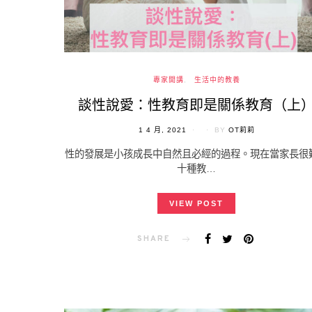
專家開講
生活中的教養
談性說愛：性教育即是關係教育（上
POSTED
1 4 月, 2021
BY
OT莉莉
ON
性的發展是小孩成長中自然且必經的過程。現在當家長很
十種教…
VIEW POST
SHARE