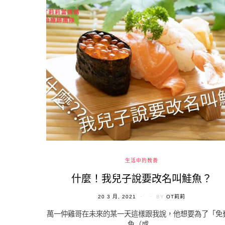
生活中的教養
什麼！我兒子說要改名叫鮭魚？
POSTED
20 3 月, 2021
BY
OT莉莉
ON
萬一仲雞哥在未來的某一天這樣跟我說，他想要為了「免
魚（或…