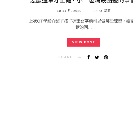
怎麼握筆才正確? 小一爸媽最困擾的事情
POSTED
10 11 月, 2020
BY
OT莉莉
ON
上次OT學姊介紹了孩子握筆寫字前可以做哪些練習，獲
錯的回…
VIEW POST
SHARE