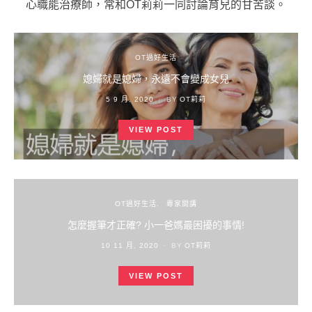
心職能治療師，常和OT莉莉一同討論育兒的甘苦談。
OT過好生活
媳婦就是媳婦，永遠不會變成女兒
POSTED
5 9 月, 2020
BY
OT莉莉
ON
VIEW POST
OT過好生活
專家開講
怎麼握筆才正確? 小一爸媽最困擾的事情!
POSTED
10 11 月, 2020
BY
OT莉莉
ON
VIEW POST