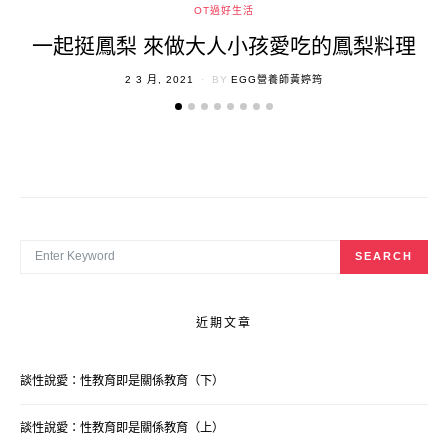
OT過好生活
一起挺鳳梨 來做大人小孩愛吃的鳳梨料理
POSTED
2 3 月, 2021
BY
EGG營養師黃婷筠
ON
SEARCH FOR:
SEARCH
近期文章
談性說愛：性教育即是關係教育（下）
談性說愛：性教育即是關係教育（上）