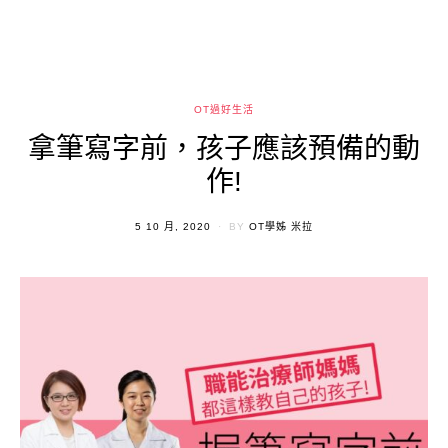
OT過好生活
拿筆寫字前，孩子應該預備的動
作!
POSTED
5 10 月, 2020
BY
OT學姊 米拉
ON