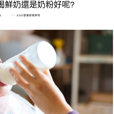
喝鮮奶還是奶粉好呢?
0
BY
EGG營養師黃婷筠