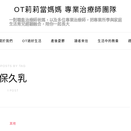
OT莉莉當媽媽 專業治療師團隊
一對職能治療師爸媽，以及多位專業治療師，把專業所學與家庭
生活育兒經驗融合，陪你一起長大
關於我們
OT過好生活
產後憂鬱
讀者來信
生活中的教養
POSTS BY TAG
保久乳
1 POST
其他