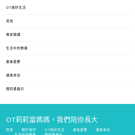
OT過好生活
其他
專家開講
生活中的教養
產後憂鬱
讀者來信
週四書蟲日
OT莉莉當媽媽，我們陪你長大
首頁
關於我們
OT過好生活
產後憂鬱
讀者來信
生活中的教養
週四書蟲日