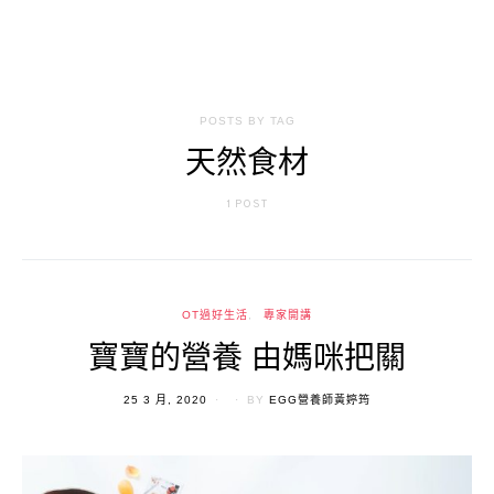
POSTS BY TAG
天然食材
1 POST
OT過好生活
專家開講
寶寶的營養 由媽咪把關
POSTED
25 3 月, 2020
BY
EGG營養師黃婷筠
ON