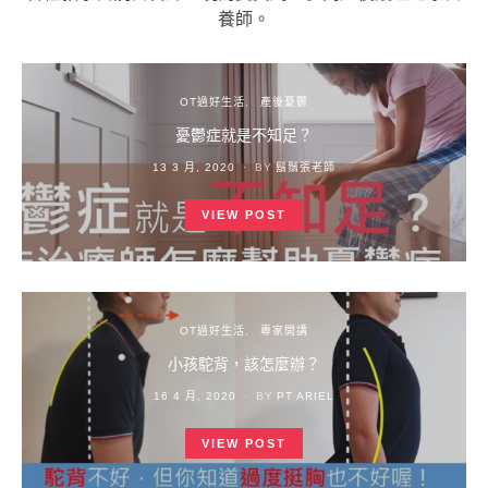
養師。
OT過好生活
產後憂鬱
憂鬱症就是不知足？
POSTED
13 3 月, 2020
BY
鬍鬚張老師
ON
VIEW POST
OT過好生活
專家開講
小孩駝背，該怎麼辦？
POSTED
16 4 月, 2020
BY
PT ARIEL
ON
VIEW POST