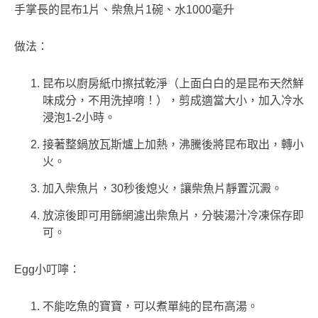
手掌長的昆布1片、柴魚片1碗、水1000毫升
做法：
昆布以廚房紙巾擦拭乾淨（上面白白的是昆布天然鮮
味成分，不用洗掉唷！），剪成適當大小，加入冷水
浸泡1-2小時。
接著整鍋放瓦斯爐上加熱，沸騰後將昆布取出，轉小
火。
加入柴魚片，30秒後熄火，讓柴魚片靜置沉澱。
放涼後即可用篩網濾出柴魚片，分裝湯汁冷凍保存即
可。
Egg小叮嚀：
不能吃魚的寶寶，可以煮單純的昆布高湯。