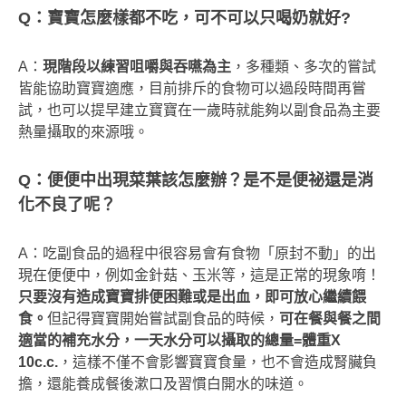
Q
：寶寶怎麼樣都不吃，可不可以只喝奶就好?
A：
現階段以練習咀嚼與吞嚥為主
，多種類、多次的嘗試
皆能協助寶寶適應，目前排斥的食物可以過段時間再嘗
試，也可以提早建立寶寶在一歲時就能夠以副食品為主要
熱量攝取的來源哦。
Q
：便便中出現菜葉該怎麼辦？是不是便祕還是消
化不良了呢？
A：吃副食品的過程中很容易會有食物「原封不動」的出
現在便便中，例如金針菇、玉米等，這是正常的現象唷！
只要沒有造成寶寶排便困難或是出血，即可放心繼續餵
食。
但記得寶寶開始嘗試副食品的時候，
可在餐與餐之間
適當的補充水分，一天水分可以攝取的總量
=
體重X
10c.c.
，這樣不僅不會影響寶寶食量，也不會造成腎臟負
擔，還能養成餐後漱口及習慣白開水的味道。