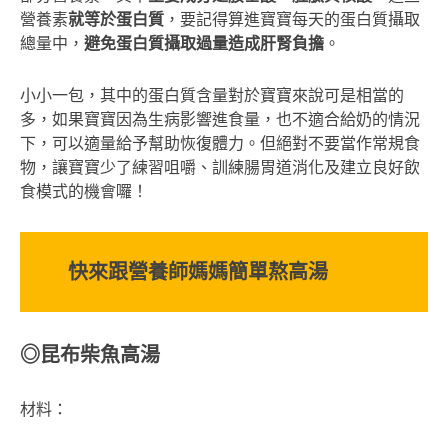
營養素
就等於蛋白質
，要記得算進寶寶每天的蛋白質攝取
總量中，
避免蛋白質攝取過量造成肝腎負擔
。
小小一包，其中的蛋白質含量對於寶寶來說可是相當的
多，如果寶寶因為生病影響進食量，也不適合給奶的情況
下，可以適量給予幫助恢復體力。但絕對不要當作常規食
物，讓寶寶少了練習咀嚼、訓練腸胃道消化及建立良好飲
食模式的機會囉！
快來跟營養師媽媽簡單熬高湯
◎昆布柴魚高湯
材料：