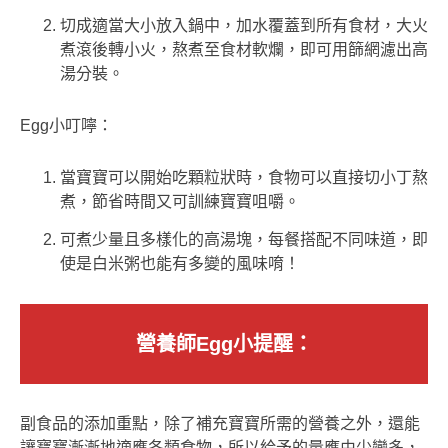
切成適當大小放入鍋中，加水覆蓋到所有食材，大火
煮滾後轉小火，熬煮至食材軟爛，即可用篩網濾出高
湯分裝。
Egg小叮嚀：
當寶寶可以開始吃顆粒狀時，食物可以直接切小丁熬
煮，節省時間又可訓練寶寶咀嚼。
可煮少量且多樣化的高湯塊，每餐搭配不同味道，即
使是白米粥也能有多變的風味唷！
營養師Egg
小提醒：
副食品的添加重點，除了補充寶寶所需的營養之外，還能
讓寶寶漸漸地適應各類食物，所以給予的量應由少變多，