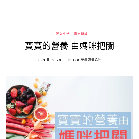
OT過好生活
專家開講
寶寶的營養 由媽咪把關
POSTED
25 3 月, 2020
BY
EGG營養師黃婷筠
ON