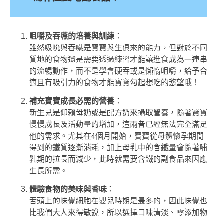
咀嚼及吞嚥的培養與訓練
：
雖然吸吮與吞嚥是寶寶與生俱來的能力，但對於不同
質地的食物還是需要透過練習才能讓進食成為一連串
的流暢動作，而不是學會硬吞或是懶惰咀嚼，給予合
適且有吸引力的食物才能寶寶勾起想吃的慾望哦！
補充寶寶成長必需的營養
：
新生兒是仰賴母奶或是配方奶來攝取營養，隨著寶寶
慢慢成長及活動量的增加，這兩者已經無法完全滿足
他的需求。尤其在4個月開始，寶寶從母體懷孕期間
得到的鐵質逐漸消耗，加上母乳中的含鐵量會隨著哺
乳期的拉長而減少，此時就需要含鐵的副食品來因應
生長所需。
體驗食物的美味與香味
：
舌頭上的味覺細胞在嬰兒時期是最多的，因此味覺也
比我們大人來得敏銳，所以選擇口味清淡、零添加物