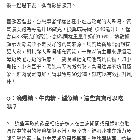
粥一起喝下去，進而影響健康。
國健署指出，台灣學者採樣各種小吃店熬煮的大骨湯，鈣
質濃度約為每毫升16微克，換算成每碗（240毫升），僅
含有3.8毫克的鈣質，約為同樣重量牛奶的1.6%，這數據
顯示大骨湯並不是良好的鈣質來源。其實營養師Egg想提
醒大家，與其從大骨湯補充鈣質，一歲以前主要來源還是
母奶及配方奶的供應，一歲後還能從其他高鈣食物，如小
魚乾、小方豆干、黑芝麻等均衡攝取。高湯建議不妨用蔬
菜、雞肉或是海鮮，簡單熬煮30分鐘，就可以有效提升風
味！
Q
：滴雞精、牛肉精、鱸魚精，這些寶寶可以吃
嗎？
A：這些萃取的飲品相信許多人在生病期間或是媽咪養胎
過程中飲用的經驗都很不錯，吸收快、能迅速補充體力及
部分營養素。其中
主要成分是胺基酸、胜肽與核酸，
這些