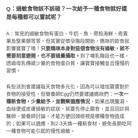
Q
：過敏食物該不該碰？一次給予一種食物就好還
是每種都可以嘗試呢？
A：常見的過敏食物有蛋白、牛奶、魚、帶殼海鮮、奇異
果及堅果類等等，但其實從懷孕階段開始，媽咪的飲食就
影響寶寶了唷！
只要媽咪本身對這個食物沒有過敏，就不
需要刻意避開，也不要過量攝取。
到了哺乳階段也一樣，
透過母乳傳遞少量的食物蛋白質，讓寶寶接觸並且慢慢的
習慣。
有些派別會建議每天食物多元化，因為可以增加寶寶對於
食物的接受性，但營養師Egg仍然要建議媽咪們：
一次一
種新食物，少量給予，並觀察適應情況
，如果出現腹瀉、
血絲便或皮膚過敏的症狀，就要先停止餵食，並且回診與
醫師、營養師討論，才能方便回頭檢視是哪種食物造成
的；如果可以適應，則2-3天換一種新食材，避免長期吃同
一種食物可能引起的慢性過敏。