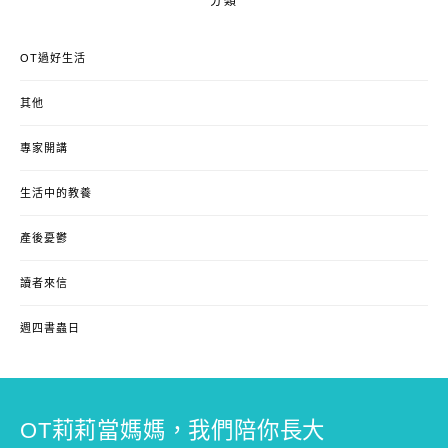
分類
OT過好生活
其他
專家開講
生活中的教養
產後憂鬱
讀者來信
週四書蟲日
OT莉莉當媽媽，我們陪你長大