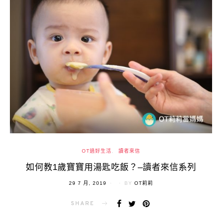
OT過好生活
讀者來信
如何教1歲寶寶用湯匙吃飯？–讀者來信系列
POSTED
29 7 月, 2019
BY
OT莉莉
ON
SHARE