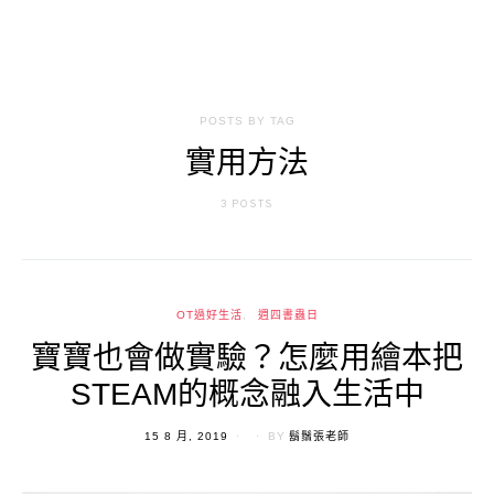
POSTS BY TAG
實用方法
3 POSTS
OT過好生活
週四書蟲日
寶寶也會做實驗？怎麼用繪本把
STEAM的概念融入生活中
POSTED
15 8 月, 2019
BY
鬍鬚張老師
ON