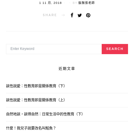
POSTED
1 11 月, 2018
BY
鬍鬚張老師
ON
SHARE
SEARCH FOR:
SEARCH
近期文章
談性說愛：性教育即是關係教育（下）
談性說愛：性教育即是關係教育（上）
自然地談，談得自然：日常生活中的性教育（下）
什麼！我兒子說要改名叫鮭魚？