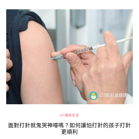
OT過好生活
面對打針就鬼哭神嚎嗎？如何讓怕打針的孩子打針
更順利