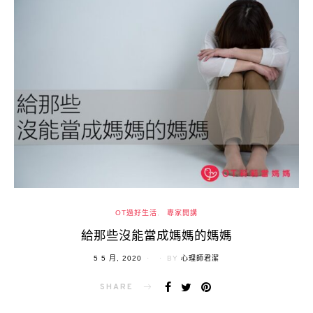
OT過好生活
專家開講
給那些沒能當成媽媽的媽媽
POSTED
5 5 月, 2020
BY
心理師君潔
ON
SHARE