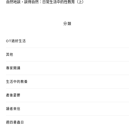
自然地談，談得自然：日常生活中的性教育（上）
分類
OT過好生活
其他
專家開講
生活中的教養
產後憂鬱
讀者來信
週四書蟲日