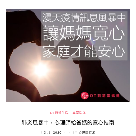
OT過好生活
專家開講
肺炎風暴中，心理師給爸媽的寬心指南
POSTED
4 3 月, 2020
BY
心理師君潔