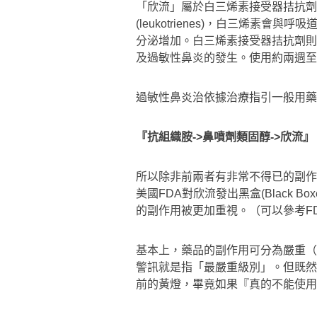
「欣流」屬於白三烯素接受器拮抗劑
(leukotrienes)，白三烯素
分泌增加。白三烯素接受器拮抗劑則
及過敏性鼻炎的發生。使用約兩週至
過敏性鼻炎治依據治療指引一般用藥
『抗組織胺->鼻噴劑類固醇->欣流』
所以除非前兩者有非常不得已的副作
美國FDA對欣流發出黑盒(Black Bo
的副作用被更加重視。（可以參考F
基本上，藥品的副作用可分為嚴重（
警訊就是指「最嚴重級別」。但既然
前的黃燈，畢竟如果『真的不能使用