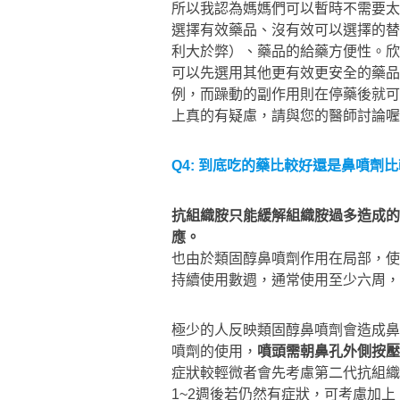
所以我認為媽媽們可以暫時不需要太
選擇有效藥品、沒有效可以選擇的替
利大於弊）、藥品的給藥方便性。欣
可以先選用其他更有效更安全的藥品
例，而躁動的副作用則在停藥後就可
上真的有疑慮，請與您的醫師討論喔
Q4: 到底吃的藥比較好還是鼻噴劑比
抗組織胺只能緩解組織胺過多造成的
應。
也由於類固醇鼻噴劑作用在局部，使
持續使用數週，通常使用至少六周，
極少的人反映類固醇鼻噴劑會造成鼻
噴劑的使用，
噴頭需朝鼻孔外側按壓
症狀較輕微者會先考慮第二代抗組織
1~2週後若仍然有症狀，可考慮加