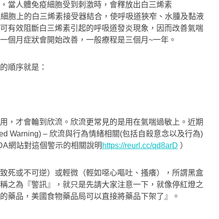
，當人體免疫細胞受到刺激時，會釋放出白三烯素
會與呼吸道細胞上的白三烯素接受器結合，使呼吸道狹窄、水腫及黏液
可有效阻斷白三烯素引起的呼吸道發炎現象，因而改善氣喘
一個月症狀會開始改善，一般療程是三個月~一年。
的順序就是：
用，才會輪到欣流。欣流更常見的是用在氣喘過敏上。近期
xed Warning) – 欣流與行為情緒相關(包括自殺意念以及行為)
DA網站對這個警示的相關說明
https://reurl.cc/qd8arD
）
致死或不可逆）或輕微（輕如噁心嘔吐、搔癢），所謂黑盒
稱之為『警訊』，就只是先請大家注意一下，就像停紅燈之
的藥品，美國食物藥品局可以直接將藥品下架了』。