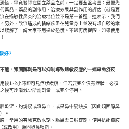
恐慌。畢竟醫師在開立藥品之前，一定要全盤考量：最優先
代藥品、藥品的副作用、治療效果與副作用的評估（就是要
流在過敏性鼻炎的治療地位並不是第一首選，這表示，我們
。另外，欣流造成的情緒疾患在兒童身上並沒有想自殺的案
以緩解了，請大家不用過於恐慌。不過再度提醒，如果使用
！
較好?
不適，類固醇則是可以抑制導致過敏反應的一連串免疫反
用後1~2小時即可見症狀緩解，但若要完全沒有症狀，必須
之後可逐漸減少所需劑量，或完全停用。
腔乾澀、灼燒感或流鼻血，或是鼻中膈缺損（因此類固醇鼻
）。
胺，常用的有勝克敏水劑、驅異樂口服錠劑，使用抗組織胺
上（或改用）類固醇鼻噴劑。