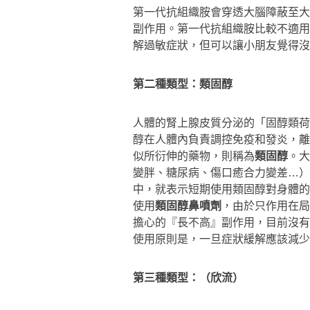
第一代抗組織胺會穿透大腦障蔽至大
副作用。第一代抗組織胺比較不適用
解過敏症狀，但可以讓小朋友覺得沒
第二種類型：類固醇
人體的腎上腺皮質分泌的「固醇類荷
醇在人體內負責調控免疫和發炎，離
似所衍伸的藥物，則稱為
類固醇
。大
變胖、糖尿病、傷口癒合力變差…）
中，就表示短期使用類固醇對身體的
使用
類固醇鼻噴劑
，由於只作用在局
擔心的『長不高』副作用，目前沒有
使用原則是，一旦症狀緩解應該減少
第三種類型：（欣流）