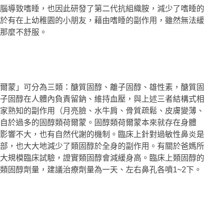
腦導致嗜睡，也因此研發了第二代抗組織胺，減少了嗜睡的
於有在上幼稚園的小朋友，藉由嗜睡的副作用，雖然無法緩
那麼不舒服。
爾蒙」可分為三類：醣質固醇、離子固醇、雄性素，醣質固
子固醇在人體內負責留鈉、維持血壓，與上述三者結構式相
家熟知的副作用（月亮臉、水牛肩、骨質疏鬆、皮膚變薄、
自於過多的固醇類荷爾蒙。固醇類荷爾蒙本來就存在身體
影響不大，也有自然代謝的機制。臨床上針對過敏性鼻炎是
部，也大大地減少了類固醇於全身的副作用。有關於爸媽所
大規模臨床試驗，證實類固醇會減緩身高。臨床上類固醇的
類固醇劑量，建議治療劑量為一天、左右鼻孔各噴1~2下。