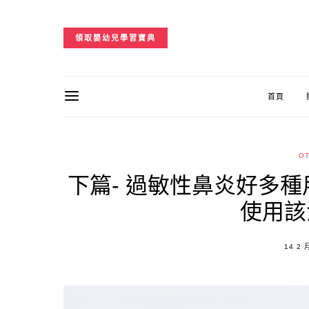
領取嬰幼兒學習寶典
首頁
O
下篇- 過敏性鼻炎好多
使用該
POST
14 2 
ON