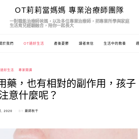
OT莉莉當媽媽 專業治療師團隊
一對職能治療師爸媽，以及多位專業治療師，把專業所學與家庭
生活育兒經驗融合，陪你一起長大
關於我們
OT過好生活
產後憂鬱
讀者來信
生活中的教養
T過好生活
專家開講
種用藥，也有相對的副作用，孩子
注意什麼呢？
ED
月, 2020
BY
藥師秋千