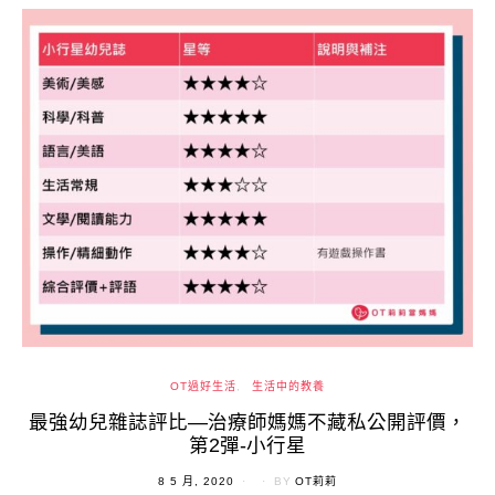
OT過好生活
生活中的教養
最強幼兒雜誌評比—治療師媽媽不藏私公開評價，
第2彈-小行星
POSTED
8 5 月, 2020
BY
OT莉莉