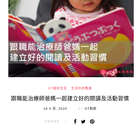
OT過好生活
生活中的教養
跟職能治療師爸媽一起建立好的閱讀及活動習慣
POSTED
16 5 月, 2020
BY
OT莉莉
ON
SHARE