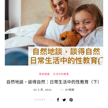
專家開講
生活中的教養
自然地談，談得自然：日常生活中的性教育（下）
POSTED
22 3 月, 2021
BY
OT莉莉
ON
SHARE