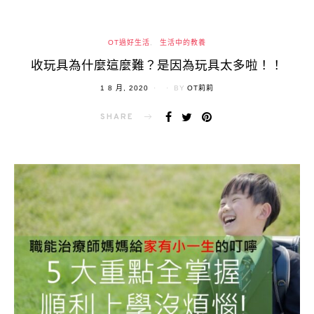
OT過好生活
生活中的教養
收玩具為什麼這麼難？是因為玩具太多啦！！
POSTED
1 8 月, 2020
BY
OT莉莉
ON
SHARE