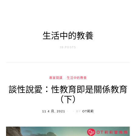
生活中的教養
18 POSTS
專家開講
生活中的教養
談性說愛：性教育即是關係教育
（下）
POSTED
11 4 月, 2021
BY
OT莉莉
ON