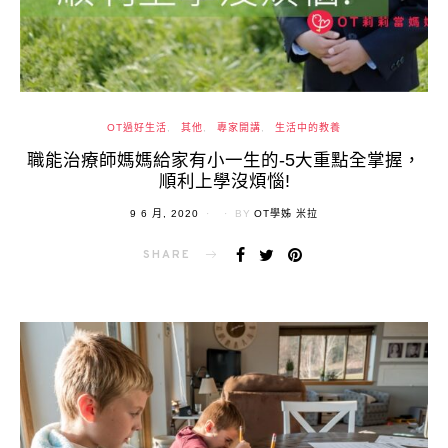
OT過好生活
其他
專家開講
生活中的教養
職能治療師媽媽給家有小一生的-5大重點全掌握，
順利上學沒煩惱!
POSTED
9 6 月, 2020
BY
OT學姊 米拉
ON
SHARE