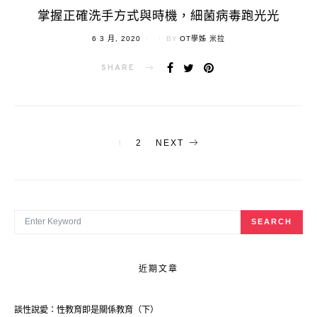
掌握正確洗手方式與時機，細菌病毒跑光光
POSTED
6 3 月, 2020
BY
OT學姊 米拉
ON
SHARE
文
1
2
NEXT
章
導
覽
SEARCH FOR:
SEARCH
近期文章
談性說愛：性教育即是關係教育（下）