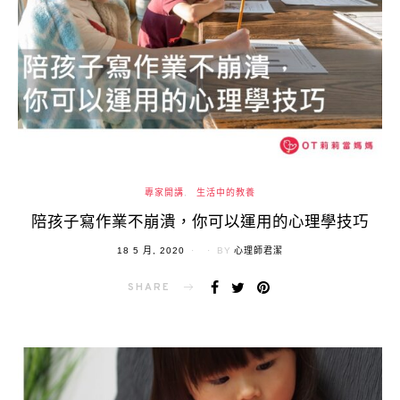
專家開講
生活中的教養
陪孩子寫作業不崩潰，你可以運用的心理學技巧
POSTED
18 5 月, 2020
BY
心理師君潔
ON
SHARE