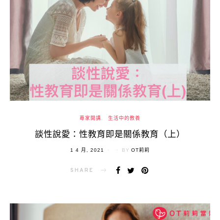
專家開講
生活中的教養
談性說愛：性教育即是關係教育（上）
POSTED
1 4 月, 2021
BY
OT莉莉
ON
SHARE