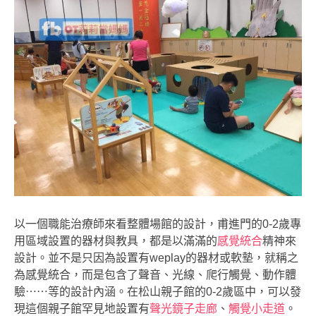
以一個職能治療師來看整體場館的設計，甫進門的0-2歲專
用區域設置的器材與教具，都是以滿滿的
感覺統合
精神來
設計。並不是只因為設置有weplay的器材或軟墊，就稱之
為感覺統合，而是包含了聲音、光線、爬行觸覺、動作體
驗⋯⋯等的設計內涵。在松山親子館的0-2歲區中，可以發
現這個親子館罕見地設置有
聲光鏡子走廊
、
觸覺小走道
。