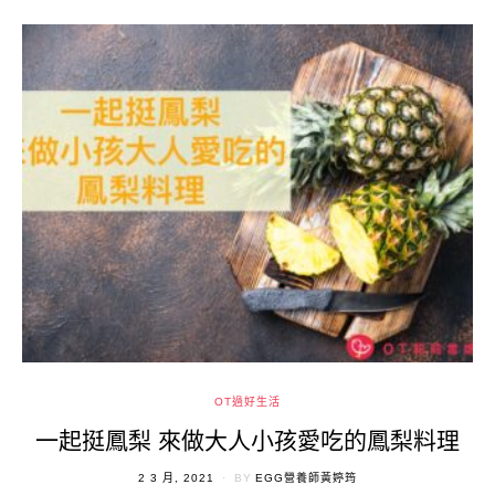
OT過好生活
一起挺鳳梨 來做大人小孩愛吃的鳳梨料理
POSTED
2 3 月, 2021
BY
EGG營養師黃婷筠
ON