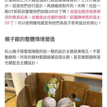
於是詢問工作人員這個爬行軌道是哪裡買的。工作人員表
示，這是他們自行設計，再請廠商製作的。天啊！光這一
點OT莉莉就要幫他們加個100分了啊！
自製出適合個案使
用的教具玩具，並營造出合適的情境，這種精神真的是太
OT了！
可以很明確地感受到他們為孩子思考設計的用心！
親子館的整體情境營造
松山親子館整個場館的這一期的設計主題是美猴王。不管
動靜態，所有的器材都圍繞著這個主題，甚至連閱讀角落
也都配合主體設計。