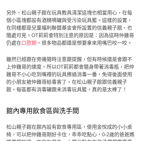
另外，松山親子館在玩具教具清潔這塊也相當用心，在每
個小區塊都設有酒精噴罐與受污染玩具籃。這樣的設置，
在同樣都是兒童福利聯盟基金會所設置的信義親子館，也
隨處可見。OT莉莉會特別注意的原因是：因為這時仲雞哥
仍處在
口腔期
，很多物品都還是想要拿來用嘴巴咬一咬。
雖然已經跟在旁邊隨時注意跟提醒，但有時候還是會跟不
上仲雞哥的速度。所以OT莉莉都會隨身帶著消毒瓶，把仲
雞哥不小心吃到嘴裡的玩具擦過消毒一番，免得後面使用
的小朋友被仲雞哥給毒害了。在松山親子館跟信義親子
館，每區都有消毒罐跟未消毒玩具籃，真的是太棒了！
館內專用飲食區與洗手間
松山親子館在館內設有飲食專用區，使用金悅成的小小桌
椅，可以把仲雞哥剛好卡住，乖乖吃點心，0-2歲的爸爸媽