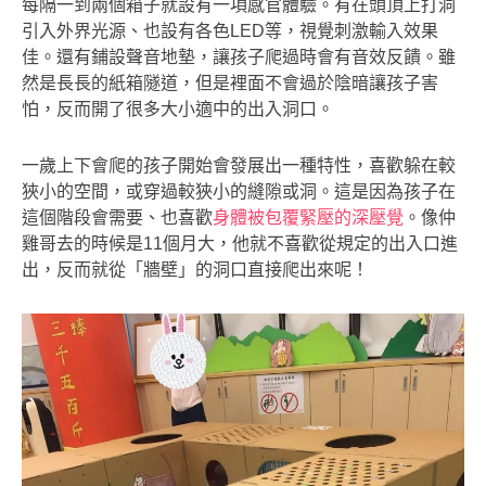
每隔一到兩個箱子就設有一項感官體驗。有在頭頂上打洞
引入外界光源、也設有各色LED等，視覺刺激輸入效果
佳。還有鋪設聲音地墊，讓孩子爬過時會有音效反饋。雖
然是長長的紙箱隧道，但是裡面不會過於陰暗讓孩子害
怕，反而開了很多大小適中的出入洞口。
一歲上下會爬的孩子開始會發展出一種特性，喜歡躲在較
狹小的空間，或穿過較狹小的縫隙或洞。這是因為孩子在
這個階段會需要、也喜歡
身體被包覆緊壓的深壓覺
。像仲
雞哥去的時候是11個月大，他就不喜歡從規定的出入口進
出，反而就從「牆壁」的洞口直接爬出來呢！