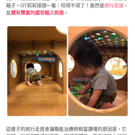
箱子。OT莉莉探頭一看：哎呀不得了！竟然是
爬行走道
，
並
藏有豐富的感官輸入刺激
。
這樣子的爬行走道會讓職能治療師相當讚嘆的原因是，它