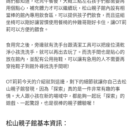
媽們都知道，吃完午餐後，大概三點左右孩子們都需要再
用個點心，補充體力才可以繼續玩，松山親子館內設有相
當棒的館內專用飲食區，可以提供孩子們飲食，而且這組
坐椅可以剛好讓習慣使用餐椅的仲雞哥剛好卡住，讓OT莉
莉可以方便的餵食。
食用完之後，旁邊就有洗手台跟清潔工具可以把座位清乾
淨小孩洗洗手，就可以再出去玩了。而洗手間也是貼心的
放在館內，並配有公用拖鞋，可以讓有急用的人不需要再
穿拖鞋子到館外尋找洗手間呢!
OT莉莉今天的介紹就到這邊，剩下的細節就讓你自己去松
山親子館發現，因為「探索」真的是一件非常有趣的事
情。大人跟小孩在新的場域中，都能夠一起玩「探索」的
遊戲、一起驚訝，也是很棒的親子體驗喔！
松山親子館基本資訊：