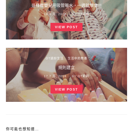
這樣教嬰兒用吸管喝水，一週就學會!!!
POSTED
18 6 月, 2018
BY
OT莉莉
ON
VIEW POST
OT過好生活
生活中的教養
規則建立
POSTED
17 7 月, 2018
BY
OT莉莉
ON
VIEW POST
你可能也想知道…