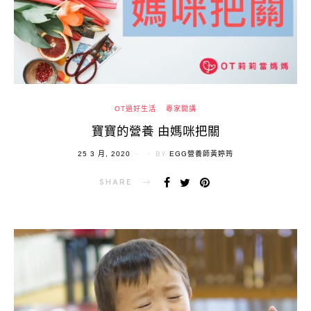
OT過好生活
專家開講
寶寶的營養 由媽咪把關
POSTED
25 3 月, 2020
BY
EGG營養師黃婷筠
ON
SHARE