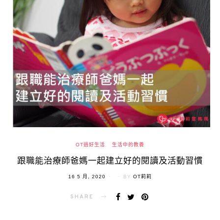
OT過好生活
生活中的教養
跟職能治療師爸媽一起建立好的閱讀及活動習慣
POSTED
16 5 月, 2020
BY
OT莉莉
ON
SHARE