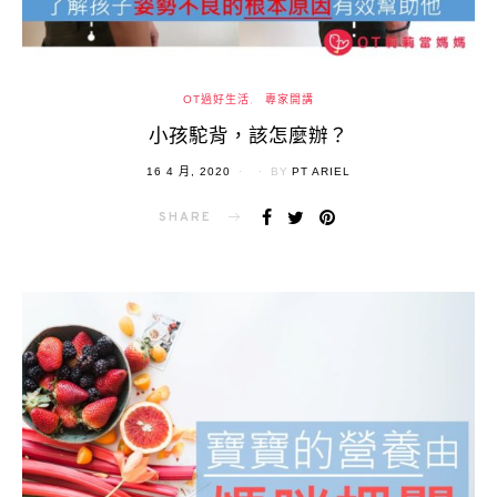
OT過好生活
專家開講
小孩駝背，該怎麼辦？
POSTED
16 4 月, 2020
BY
PT ARIEL
ON
SHARE