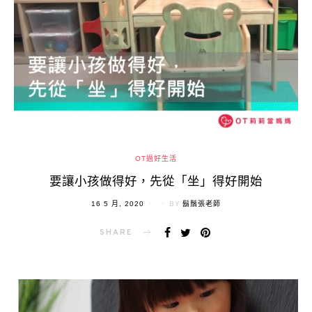
OT過好生活
要讓小孩做得好，先從「坐」得好開始
POSTED
16 5 月, 2020
BY
鬍鬚張老師
ON
SHARE