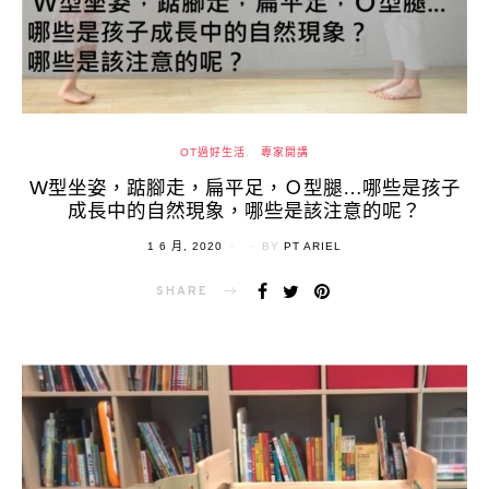
OT過好生活
專家開講
W型坐姿，踮腳走，扁平足，Ｏ型腿…哪些是孩子
成長中的自然現象，哪些是該注意的呢？
POSTED
1 6 月, 2020
BY
PT ARIEL
ON
SHARE