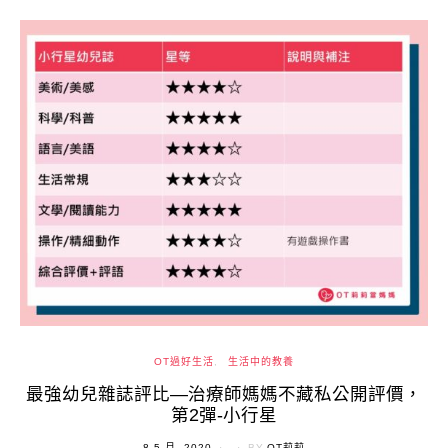
OT過好生活
生活中的教養
最強幼兒雜誌評比—治療師媽媽不藏私公開評價，
第2彈-小行星
POSTED
8 5 月, 2020
BY
OT莉莉