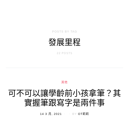
POSTS BY TAG
發展里程
22 POSTS
其他
可不可以讓學齡前小孩拿筆？其
實握筆跟寫字是兩件事
POSTED
14 3 月, 2021
BY
OT莉莉
ON