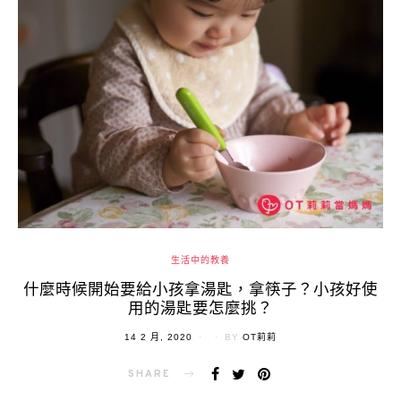
生活中的教養
什麼時候開始要給小孩拿湯匙，拿筷子？小孩好使
用的湯匙要怎麼挑？
POSTED
14 2 月, 2020
BY
OT莉莉
ON
SHARE