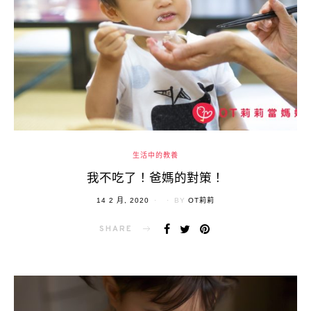
生活中的教養
我不吃了！爸媽的對策！
POSTED
14 2 月, 2020
BY
OT莉莉
ON
SHARE