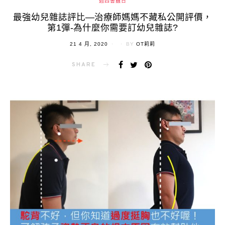
週四書蟲日
最強幼兒雜誌評比—治療師媽媽不藏私公開評價，
第1彈-為什麼你需要訂幼兒雜誌?
POSTED
21 4 月, 2020
BY
OT莉莉
ON
SHARE