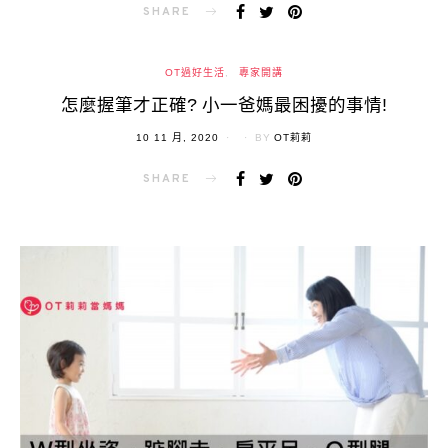
SHARE
OT過好生活
專家開講
怎麼握筆才正確? 小一爸媽最困擾的事情!
POSTED
10 11 月, 2020
BY
OT莉莉
ON
SHARE