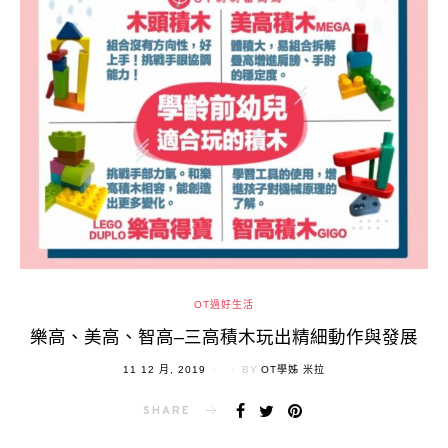
OT過好生活
樂高、美高、智高–三高積木玩出精細動作與發展
POSTED
11 12 月, 2019
BY
OT學姊 米拉
ON
SHARE