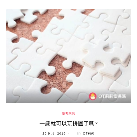
讀者來信
一歲就可以玩拼圖了嗎?
POSTED
25 9 月, 2019
BY
OT莉莉