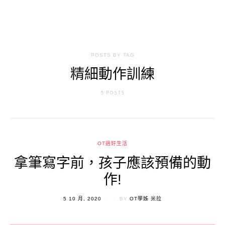
POSTS BY TAG
精細動作訓練
5 POSTS
OT過好生活
拿筆寫字前，孩子應該預備的動
作!
POSTED
5 10 月, 2020
BY
OT學姊 米拉
ON