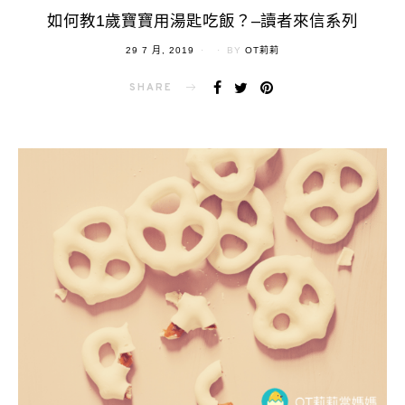
如何教1歲寶寶用湯匙吃飯？–讀者來信系列
POSTED
29 7 月, 2019
BY
OT莉莉
ON
SHARE