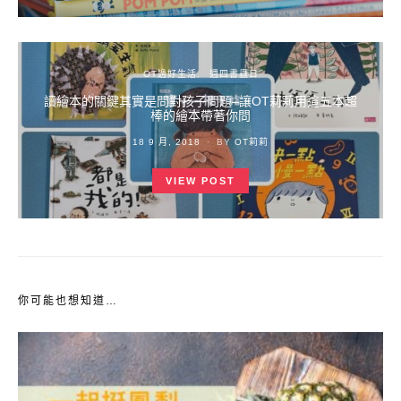
OT過好生活
週四書蟲日
讀繪本的關鍵其實是問對孩子問題–讓OT莉莉用這五本超
棒的繪本帶著你問
POSTED
18 9 月, 2018
BY
OT莉莉
ON
VIEW POST
你可能也想知道…