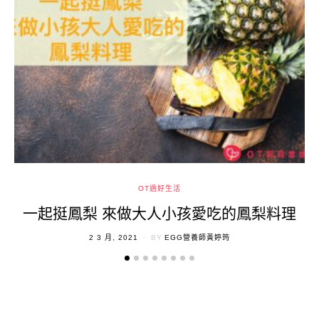
OT過好生活
一起挺鳳梨 來做大人小孩愛吃的鳳梨料理
POSTED
2 3 月, 2021
BY
EGG營養師黃婷筠
ON