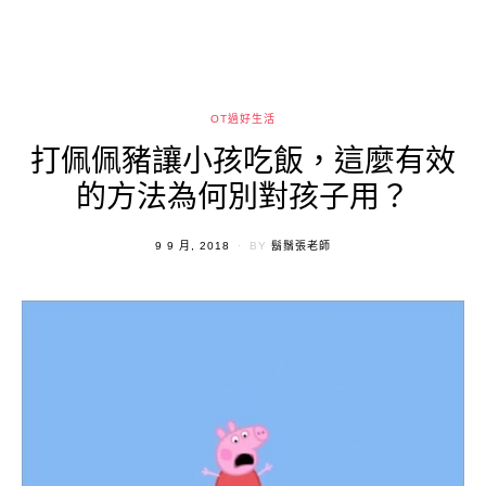
OT過好生活
打佩佩豬讓小孩吃飯，這麼有效
的方法為何別對孩子用？
POSTED
9 9 月, 2018
BY
鬍鬚張老師
ON