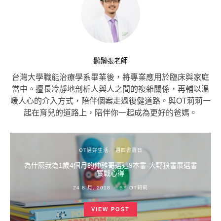
鬍鬚張老師
台灣大學職能治療學系畢業後，將專業應用於臨床與家庭
當中。擅長冷靜地剖析人與人之間的複雜關係，再輔以溫
暖人心的介入方式，陪伴個案走過復健道路。與OT莉莉一
起在育兒的道路上，陪伴你一起成為更好的爸媽。
OT過好生活
週四書蟲日
為什麼我為1歲4個月的仲雞哥選這9本書-大野狼書展選書
實戰心得
POSTED
24 8 月, 2018
BY
OT莉莉
ON
VIEW POST