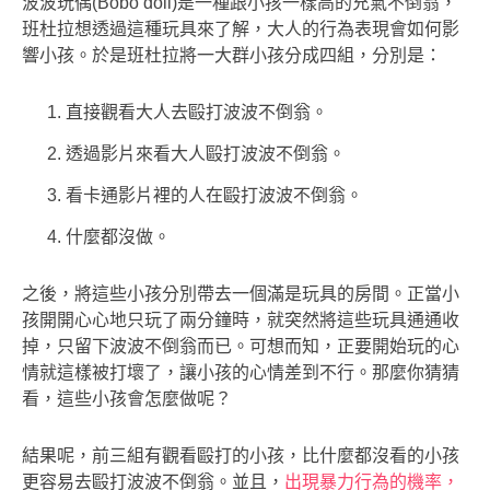
波波玩偶(Bobo doll)是一種跟小孩一樣高的充氣不倒翁，
班杜拉想透過這種玩具來了解，大人的行為表現會如何影
響小孩。於是班杜拉將一大群小孩分成四組，分別是：
直接觀看大人去毆打波波不倒翁。
透過影片來看大人毆打波波不倒翁。
看卡通影片裡的人在毆打波波不倒翁。
什麼都沒做。
之後，將這些小孩分別帶去一個滿是玩具的房間。正當小
孩開開心心地只玩了兩分鐘時，就突然將這些玩具通通收
掉，只留下波波不倒翁而已。可想而知，正要開始玩的心
情就這樣被打壞了，讓小孩的心情差到不行。那麼你猜猜
看，這些小孩會怎麼做呢？
結果呢，前三組有觀看毆打的小孩，比什麼都沒看的小孩
更容易去毆打波波不倒翁。並且，
出現暴力行為的機率，