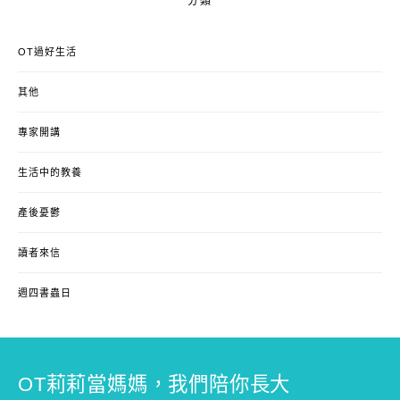
分類
OT過好生活
其他
專家開講
生活中的教養
產後憂鬱
讀者來信
週四書蟲日
OT莉莉當媽媽，我們陪你長大