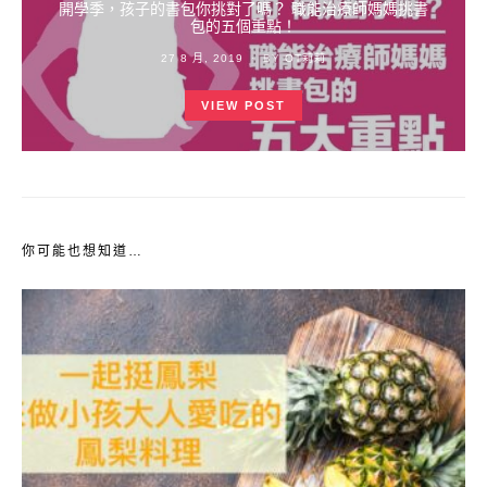
開學季，孩子的書包你挑對了嗎？ 職能治療師媽媽挑書
包的五個重點！
POSTED
27 8 月, 2019
BY
OT莉莉
ON
VIEW POST
你可能也想知道…