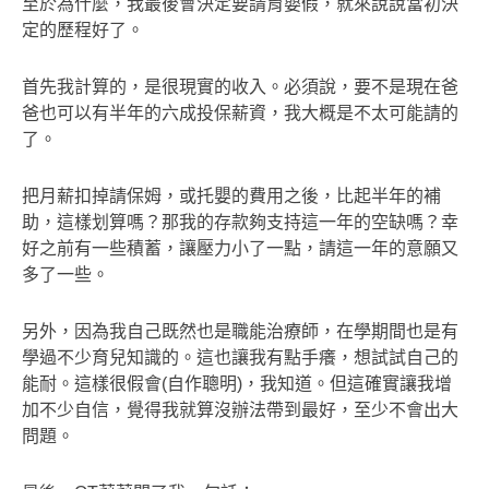
至於為什麼，我最後會決定要請育嬰假，就來說說當初決
定的歷程好了。
首先我計算的，是很現實的收入。必須說，要不是現在爸
爸也可以有半年的六成投保薪資，我大概是不太可能請的
了。
把月薪扣掉請保姆，或托嬰的費用之後，比起半年的補
助，這樣划算嗎？那我的存款夠支持這一年的空缺嗎？幸
好之前有一些積蓄，讓壓力小了一點，請這一年的意願又
多了一些。
另外，因為我自己既然也是職能治療師，在學期間也是有
學過不少育兒知識的。這也讓我有點手癢，想試試自己的
能耐。這樣很假會(自作聰明)，我知道。但這確實讓我增
加不少自信，覺得我就算沒辦法帶到最好，至少不會出大
問題。