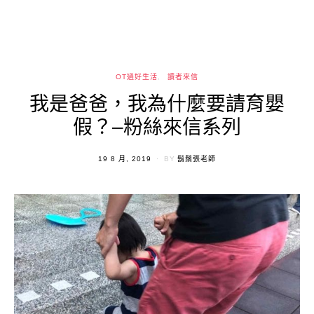
OT過好生活
讀者來信
我是爸爸，我為什麼要請育嬰
假？–粉絲來信系列
POSTED
19 8 月, 2019
BY
鬍鬚張老師
ON