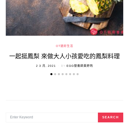
OT過好生活
一起挺鳳梨 來做大人小孩愛吃的鳳梨料理
POSTED
2 3 月, 2021
BY
EGG營養師黃婷筠
ON
SEARCH FOR:
SEARCH