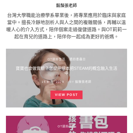
鬍鬚張老師
台灣大學職能治療學系畢業後，將專業應用於臨床與家庭
當中。擅長冷靜地剖析人與人之間的複雜關係，再輔以溫
暖人心的介入方式，陪伴個案走過復健道路。與OT莉莉一
起在育兒的道路上，陪伴你一起成為更好的爸媽。
OT過好生活
週四書蟲日
寶寶也會做實驗？怎麼用繪本把STEAM的概念融入生活
中
POSTED
15 8 月, 2019
BY
鬍鬚張老師
ON
VIEW POST
OT過好生活