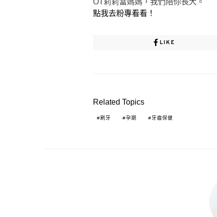
OT莉莉當媽媽，我們陪你長大。
點我去粉專看看！
LIKE
Related Topics
刷牙
孕期
牙齒保健