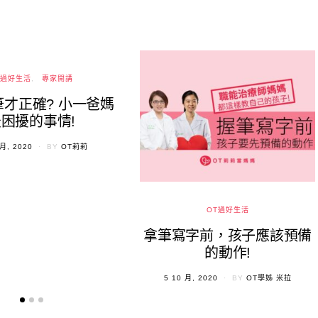
T過好生活
專家開講
才正確? 小一爸媽
困擾的事情!
ED
 月, 2020
BY
OT莉莉
OT過好生活
拿筆寫字前，孩子應該預備
的動作!
POSTED
5 10 月, 2020
BY
OT學姊 米拉
ON