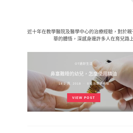
近十年在教學醫院及醫學中心的治療經驗，對於親
華的體悟，深感身邊許多人在育兒路
OT過好生活
鼻塞難睡的幼兒，怎麼使用精油
POSTED
14 2 月, 2018
BY
治療師梅根
ON
VIEW POST