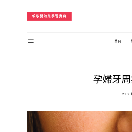
領取嬰幼兒學習寶典
首頁
孕婦牙周
POST
21 2 
ON