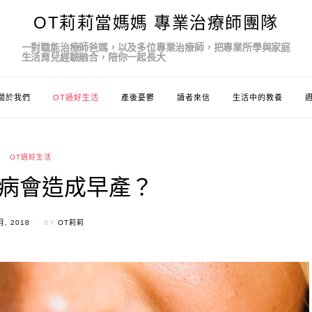
OT莉莉當媽媽 專業治療師團隊
一對職能治療師爸媽，以及多位專業治療師，把專業所學與家庭
生活育兒經驗融合，陪你一起長大
關於我們
OT過好生活
產後憂鬱
讀者來信
生活中的教養
OT過好生活
病會造成早產？
ED
月, 2018
BY
OT莉莉