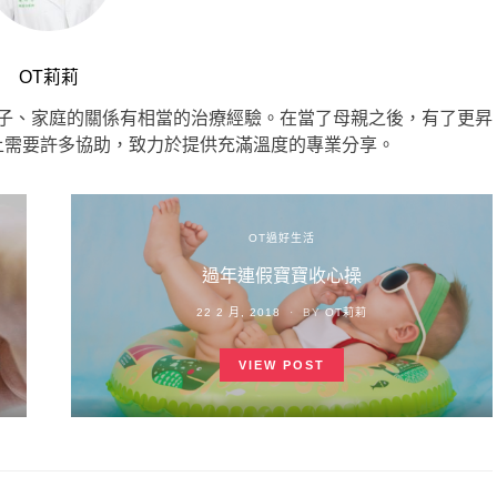
OT莉莉
子、家庭的關係有相當的治療經驗。在當了母親之後，有了更昇
上需要許多協助，致力於提供充滿溫度的專業分享。
OT過好生活
過年連假寶寶收心操
POSTED
22 2 月, 2018
BY
OT莉莉
ON
VIEW POST