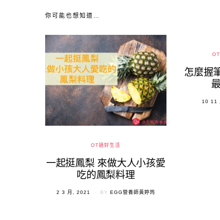
你可能也想知道…
O
怎麼握筆
最
POST
10 11
ON
OT過好生活
一起挺鳳梨 來做大人小孩愛
吃的鳳梨料理
POSTED
2 3 月, 2021
BY
EGG營養師黃婷筠
ON