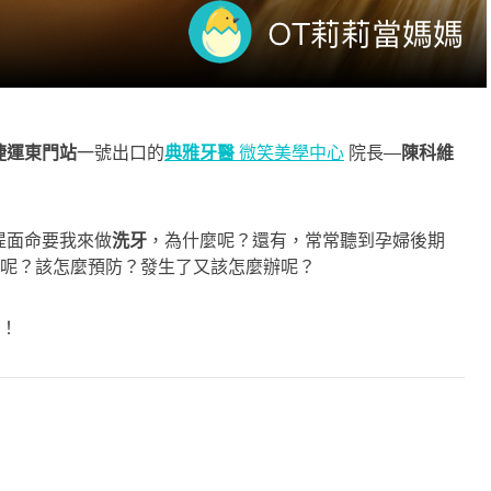
捷運東門站
一號出口的
典雅牙醫
微笑美學中心
院長—
陳科維
提面命要我來做
洗牙
，為什麼呢？還有，常常聽到孕婦後期
呢？該怎麼預防？發生了又該怎麼辦呢？
！