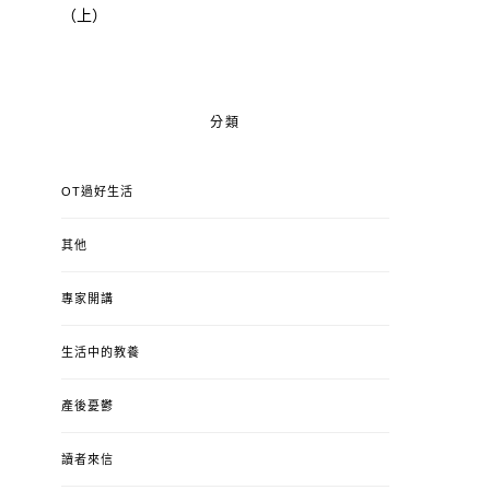
（上）
分類
OT過好生活
其他
專家開講
OT過好生活
OT過好生
生活中的教養
媳婦就是媳婦，永遠不會變
動滋券可以去迪
成女兒
感統用品跟育
產後憂鬱
POSTED
POSTED
5 9 月, 2020
BY
OT莉莉
11 8 月, 2020
ON
ON
讀者來信