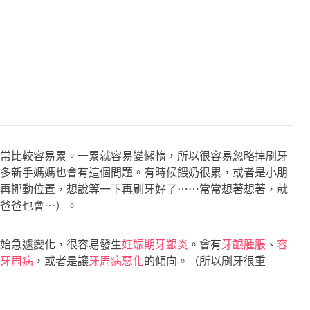
常比較容易累。一累就容易變懶惰，所以很容易忽略掉刷牙
多新手媽媽也會有這個問題。有時候餵奶很累，或者是小朋
再挪動位置，想說等一下再刷牙好了⋯⋯常常想著想著，就
爸爸也會⋯）。
始急遽變化，很容易發生
妊娠期牙齦炎
。會有
牙齦腫脹
、
容
牙周病
，或者是讓
牙周病惡化
的傾向。（所以刷牙很重