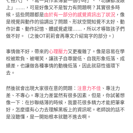
七扭八」、「寫一頁作業簿要一個小時」、「功課都沒跟
上」……，可是好像又不是智力有問題啊？其實很多時
候，這些問題都是
由於有一部分的感覺資訊出了狀況
，像
是視覺與動作的協調出了問題、形狀空間知覺不太好、動
作計畫、動作記憶、體感覺處理……，所以才導致孩子們
做不好。（之後OT莉莉會再專文介紹寫字的部分。）
事情做不好，帶來的
心理壓力
又更複雜了。像是容易在學
校被欺負、被嘲笑，讓孩子自尊變低、自我形象低落、成
績差，也讓做各種事情的動機低落，因此就惡性循環下
去。
然後就會出現大家很在意的問題：
注意力不佳
、專注力
差、不專心。專注力差當然有很多因素，但是，你試著想
像一下：在抄聯絡簿的時候，我要花很多精力才能把筆拿
好，怎麼還有心力去理解黑板上的資訊呢。老師說的話不
是沒聽懂，是一開始根本就聽不進去啊。