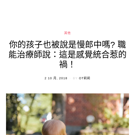
其他
你的孩子也被說是慢郎中嗎? 職
能治療師說：這是感覺統合惹的
禍！
POSTED
2 10 月, 2018
BY
OT莉莉
ON