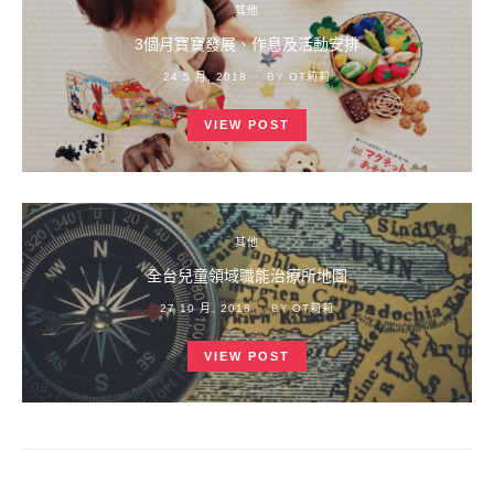
其他
3個月寶寶發展、作息及活動安排
POSTED
24 5 月, 2018
BY
OT莉莉
ON
VIEW POST
其他
全台兒童領域職能治療所地圖
POSTED
27 10 月, 2018
BY
OT莉莉
ON
VIEW POST