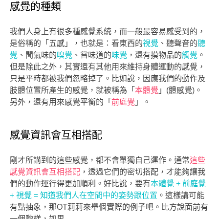
感覺的種類
我們人身上有很多種感覺系統，而一般最容易感受到的，
是俗稱的「五感」，也就是：看東西的
視覺
、聽聲音的
聽
覺
、聞氣味的
嗅覺
、嘗味道的
味覺
，還有摸物品的
觸覺
。
但是除此之外，其實還有其他用來維持身體運動的感覺，
只是平時都被我們忽略掉了。比如說，因應我們的動作及
肢體位置所產生的感覺，就被稱為「
本體覺
」(體感覺)。
另外，還有用來感覺平衡的「
前庭覺
」。
感覺資訊會互相搭配
剛才所講到的這些感覺，都不會單獨自己運作。通常
這些
感覺資訊會互相搭配
，透過它們的密切搭配，才能夠讓我
們的動作運行得更加順利。好比說，要有
本體覺 + 前庭覺
+ 視覺 = 知道我們人在空間中的姿勢跟位置
。這樣講可能
有點抽象，那OT莉莉來舉個實際的例子吧。比方說面前有
一個階梯，如果……