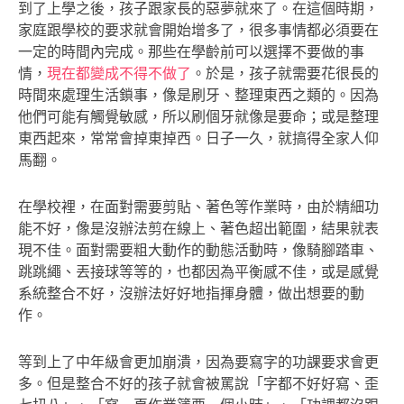
到了上學之後，孩子跟家長的惡夢就來了。在這個時期，
家庭跟學校的要求就會開始增多了，很多事情都必須要在
一定的時間內完成。那些在學齡前可以選擇不要做的事
情，
現在都變成不得不做了
。於是，孩子就需要花很長的
時間來處理生活鎖事，像是刷牙、整理東西之類的。因為
他們可能有觸覺敏感，所以刷個牙就像是要命；或是整理
東西起來，常常會掉東掉西。日子一久，就搞得全家人仰
馬翻。
在學校裡，在面對需要剪貼、著色等作業時，由於精細功
能不好，像是沒辦法剪在線上、著色超出範圍，結果就表
現不佳。面對需要粗大動作的動態活動時，像騎腳踏車、
跳跳繩、丟接球等等的，也都因為平衡感不佳，或是感覺
系統整合不好，沒辦法好好地指揮身體，做出想要的動
作。
等到上了中年級會更加崩潰，因為要寫字的功課要求會更
多。但是整合不好的孩子就會被罵說「字都不好好寫、歪