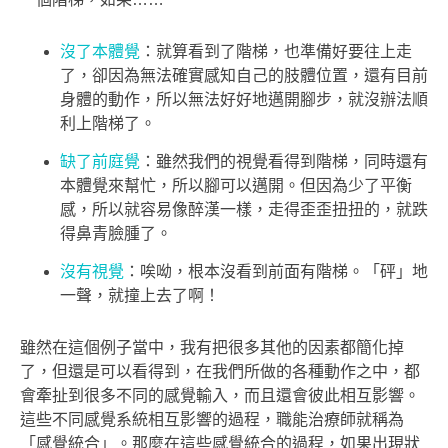
沒了本體覺
：就算看到了階梯，也準備好要往上走
了，卻因為無法確實感知自己的肢體位置，還有目前
身體的動作，所以無法好好地邁開腳步，就沒辦法順
利上階梯了。
缺了前庭覺
：雖然我們的視覺看得到階梯，同時還有
本體覺來幫忙，所以腳可以邁開。但因為少了平衡
感，所以就容易像醉漢一樣，走得歪歪扭扭的，就跌
得鼻青臉腫了。
沒有視覺
：唉呦，根本沒看到前面有階梯。「砰」地
一聲，就撞上去了啊！
雖然在這個例子當中，我有把很多其他的因素都簡化掉
了，但還是可以看得到，在我們所做的各種動作之中，都
會牽扯到很多不同的感覺輸入，而且還會彼此相互影響。
這些不同感覺系統相互影響的過程，職能治療師就稱為
「感覺統合」。那麼在這些感覺統合的過程，如果出現狀