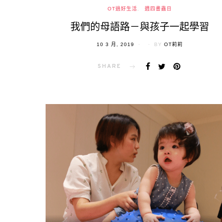
OT過好生活
週四書蟲日
我們的母語路－與孩子一起學習
POSTED
10 3 月, 2019
BY
OT莉莉
ON
SHARE