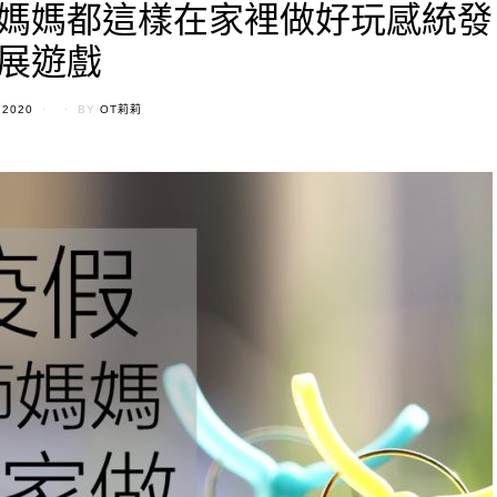
媽媽都這樣在家裡做好玩感統發
展遊戲
D
 2020
BY
OT莉莉