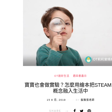
OT過好生活
週四書蟲日
寶寶也會做實驗？怎麼用繪本把STEAM
概念融入生活中
POSTED
15 8 月, 2019
BY
鬍鬚張老師
ON
SHARE