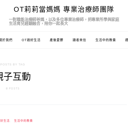
OT莉莉當媽媽 專業治療師團隊
一對職能治療師爸媽，以及多位專業治療師，把專業所學與家庭
生活育兒經驗融合，陪你一起長大
關於我們
OT過好生活
產後憂鬱
讀者來信
生活中的教養
POSTS BY TAG
親子互動
8 POSTS
過好生活
生活中的教養