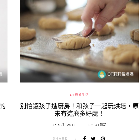
OT過好生活
的
別怕讓孩子進廚房！和孩子一起玩烘培，原
來有這麼多好處！
POSTED
17 5 月, 2019
BY
OT莉莉
ON
SHARE