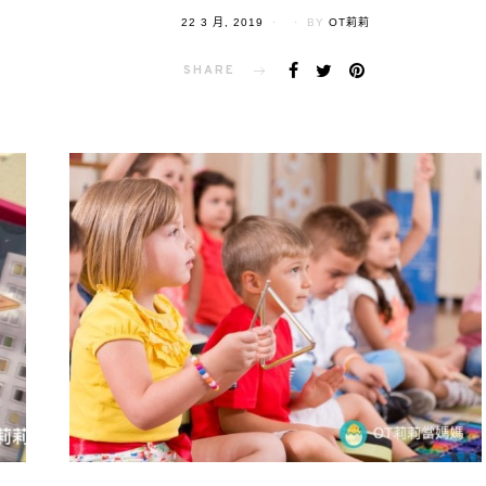
POSTED
22 3 月, 2019
BY
OT莉莉
ON
SHARE