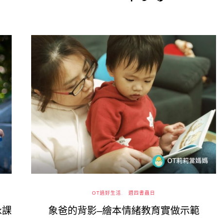
OT過好生活
週四書蟲日
泳課
象爸的背影–繪本情緒教育實做示範