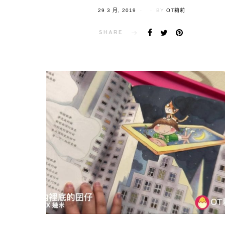
POSTED
29 3 月, 2019
BY
OT莉莉
ON
SHARE