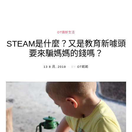
OT過好生活
STEAM是什麼？又是教育新噱頭
要來騙媽媽的錢嗎？
POSTED
13 8 月, 2019
BY
OT莉莉
ON