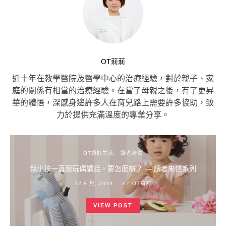
OT莉莉
近十年在教學醫院及醫學中心的治療經驗，對於親子、家
庭的關係有相當的治療經驗。在當了母親之後，有了更昇
華的體悟，深感身邊許多人在育兒路上需要許多協助，致
力於提供充滿溫度的專業分享。
OT過好生活
讀者來信
我小孩一直跟玩偶講話，要怎麼辦？ — 讀者來信系列
POSTED
12 8 月, 2019
BY
OT莉莉
ON
VIEW POST