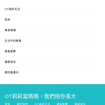
OT過好生活
其他
專家開講
生活中的教養
產後憂鬱
讀者來信
週四書蟲日
OT莉莉當媽媽，我們陪你長大
首頁
關於我們
OT過好生活
產後憂鬱
讀者來信