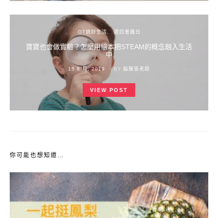
OT過好生活
週四書蟲日
寶寶也會做實驗？怎麼用繪本把STEAM的概念融入生活
中
POSTED
15 8 月, 2019
BY
鬍鬚張老師
ON
VIEW POST
你可能也想知道…