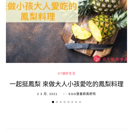
OT過好生活
一起挺鳳梨 來做大人小孩愛吃的鳳梨料理
POSTED
2 3 月, 2021
BY
EGG營養師黃婷筠
ON